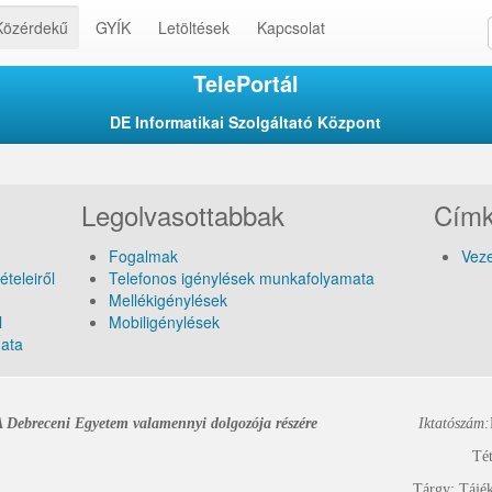
Közérdekű
GYÍK
Letöltések
Kapcsolat
TelePortál
DE Informatikai Szolgáltató Központ
Legolvasottabbak
Cím
Fogalmak
Veze
ételeiről
Telefonos igénylések munkafolyamata
Mellékigénylések
l
Mobiligénylések
mata
A Debreceni Egyetem valamennyi dolgozója részére
Iktatószám:
Tételszám: 01.
Tárgy: Tájéko