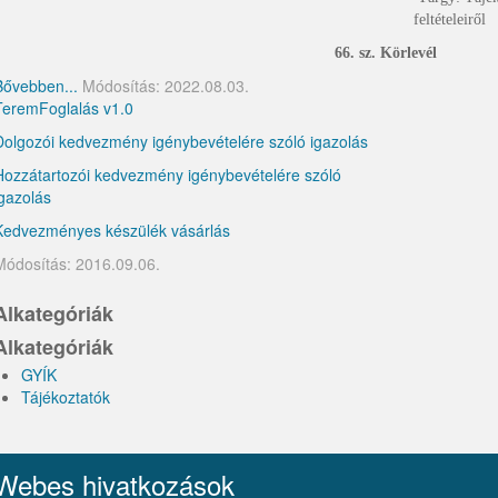
feltételeiről
66. sz. Körlevél
Bővebben...
Módosítás: 2022.08.03.
TeremFoglalás v1.0
Dolgozói kedvezmény igénybevételére szóló igazolás
Hozzátartozói kedvezmény igénybevételére szóló
igazolás
Kedvezményes készülék vásárlás
Módosítás: 2016.09.06.
Alkategóriák
Alkategóriák
GYÍK
Tájékoztatók
Webes hivatkozások