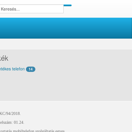
kék
tékes telefon
14
KC/94/2018.
24.
ztatás mobiltelefon szolgáltatás egyes