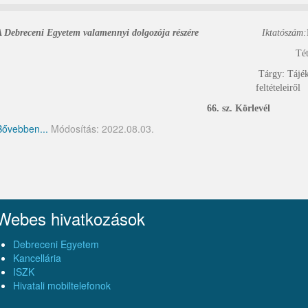
A Debreceni Egyetem valamennyi dolgozója részére
Iktatószám:
Tételszám: 01.
Tárgy: Tájéko
feltételeiről
66. sz. Körlevél
Bővebben...
Módosítás: 2022.08.03.
Webes hivatkozások
Debreceni Egyetem
Kancellária
ISZK
Hivatali mobiltelefonok