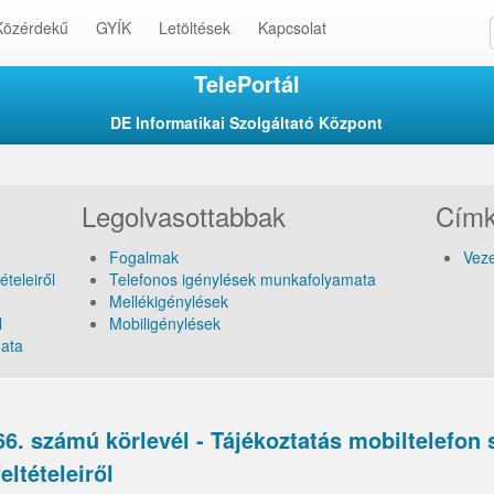
Közérdekű
GYÍK
Letöltések
Kapcsolat
TelePortál
DE Informatikai Szolgáltató Központ
Legolvasottabbak
Cím
Fogalmak
Veze
ételeiről
Telefonos igénylések munkafolyamata
Mellékigénylések
l
Mobiligénylések
mata
66. számú körlevél - Tájékoztatás mobiltelefon 
feltételeiről